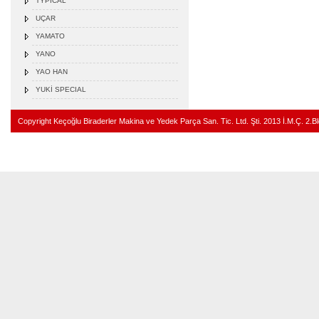
TYPICAL
UÇAR
YAMATO
YANO
YAO HAN
YUKİ SPECIAL
Copyright Keçoğlu Biraderler Makina ve Yedek Parça San. Tic. Ltd. Şti. 2013 İ.M.Ç. 2